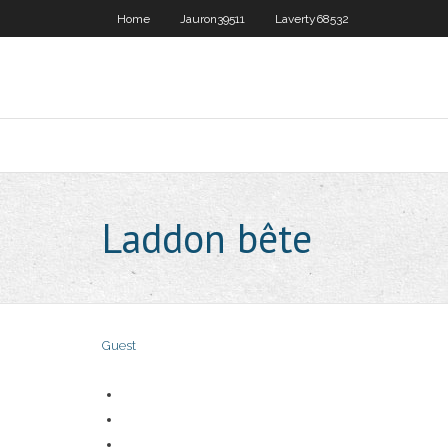
Home
Jauron39511
Laverty68532
Laddon bête
Guest