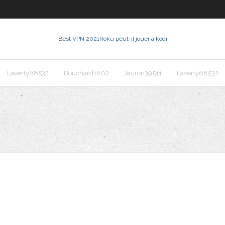
Best VPN 2021
Roku peut-il jouer à kodi
Laverty68532
Bouchard1602
Jauron39511
Laverty68532